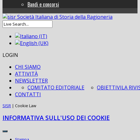
Bandi e concorsi
LOGIN
CHI SIAMO
ATTIVITÀ
NEWSLETTER
COMITATO EDITORIALE
OBIETTIVI
LA RIVI
CONTATTI
SISR
|
Cookie Law
INFORMATIVA SULL'USO DEI COOKIE
Stampa