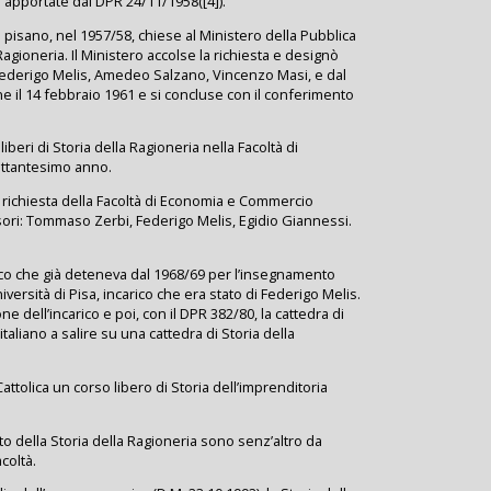
a apportate dal DPR 24/11/1958([4]).
 pisano, nel 1957/58, chiese al Ministero della Pubblica
agioneria. Il Ministero accolse la richiesta e designò
 Federigo Melis, Amedeo Salzano, Vincenzo Masi, e dal
ne il 14 febbraio 1961 e si concluse con il conferimento
liberi di Storia della Ragioneria nella Facoltà di
ettantesimo anno.
richiesta della Facoltà di Economia e Commercio
ori: Tommaso Zerbi, Federigo Melis, Egidio Giannessi.
rico che già deteneva dal 1968/69 per l’insegnamento
versità di Pisa, incarico che era stato di Federigo Melis.
e dell’incarico e poi, con il DPR 382/80, la cattedra di
taliano a salire su una cattedra di Storia della
Cattolica un corso libero di Storia dell’imprenditoria
o della Storia della Ragioneria sono senz’altro da
coltà.