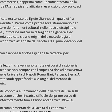
e commerciali, dapprima come Sezione staccata della
dell’Ateneo pisano attivata in esercizio provvisorio, ed
cata era tenuto da Egidio Giannessi il quale di lì a
Università di Parma come professore straordinario per
ore dei fenomeni culturali nelle nostre discipline e
si, introduce nel corso di Ragioneria generale ed
eria dedicata sia alle origini della metodologia di
d economico aziendale dal secolo XIX ai primi decenni del
on Giannessi finché Egli tiene la cattedra, per
le lezioni che venivano tenute nei corsi di ragioneria
, anche se non sempre con l’ampiezza che ad essa veniva
elle Università di Napoli, Roma, Bari, Perugia, Siena. A
ato studi approfonditi alle origini del metodo di
rici.
à di Economia e Commercio dell’Università di Pisa sulla
, assume anche l’incarico ufficiale del primo corso di
ninterrottamente fino all’anno accademico 1967/68.
menti complementari della Facoltà di Economia e