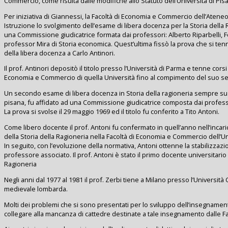
Commercio, come risulta dalle modifiche allo Statuto dell’Università di Pis
Per iniziativa di Giannessi, la Facoltà di Economia e Commercio dell’Ateneo
Istruzione lo svolgimento dell’esame di libera docenza per la Storia della R
una Commissione giudicatrice formata dai professori: Alberto Riparbelli,
professor Mira di Storia economica. Quest’ultima fissò la prova che si ten
della libera docenza a Carlo Antinori.
Il prof. Antinori depositò il titolo presso l’Università di Parma e tenne corsi 
Economia e Commercio di quella Università fino al compimento del suo s
Un secondo esame di libera docenza in Storia della ragioneria sempre su 
pisana, fu affidato ad una Commissione giudicatrice composta dai profess
La prova si svolse il 29 maggio 1969 ed il titolo fu conferito a Tito Antoni.
Come libero docente il prof. Antoni fu confermato in quell’anno nell’inca
della Storia della Ragioneria nella Facoltà di Economia e Commercio dell’Uni
In seguito, con l’evoluzione della normativa, Antoni ottenne la stabilizzazion
professore associato. Il prof. Antoni è stato il primo docente universitario i
Ragioneria
Negli anni dal 1977 al 1981 il prof. Zerbi tiene a Milano presso l’Università 
medievale lombarda.
Molti dei problemi che si sono presentati per lo sviluppo dell’insegnament
collegare alla mancanza di cattedre destinate a tale insegnamento dalle Fa