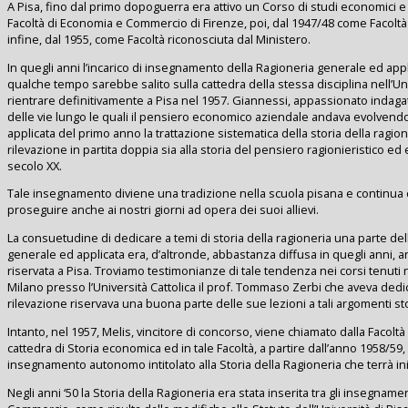
A Pisa, fino dal primo dopoguerra era attivo un Corso di studi economici 
Facoltà di Economia e Commercio di Firenze, poi, dal 1947/48 come Facoltà 
infine, dal 1955, come Facoltà riconosciuta dal Ministero.
In quegli anni l’incarico di insegnamento della Ragioneria generale ed appli
qualche tempo sarebbe salito sulla cattedra della stessa disciplina nell’
rientrare definitivamente a Pisa nel 1957. Giannessi, appassionato indagat
delle vie lungo le quali il pensiero economico aziendale andava evolvendo
applicata del primo anno la trattazione sistematica della storia della ragion
rilevazione in partita doppia sia alla storia del pensiero ragionieristico e
secolo XX.
Tale insegnamento diviene una tradizione nella scuola pisana e continua c
proseguire anche ai nostri giorni ad opera dei suoi allievi.
La consuetudine di dedicare a temi di storia della ragioneria una parte del
generale ed applicata era, d’altronde, abbastanza diffusa in quegli anni
riservata a Pisa. Troviamo testimonianze di tale tendenza nei corsi tenuti n
Milano presso l’Università Cattolica il prof. Tommaso Zerbi che aveva dedic
rilevazione riservava una buona parte delle sue lezioni a tali argomenti sto
Intanto, nel 1957, Melis, vincitore di concorso, viene chiamato dalla Facolt
cattedra di Storia economica ed in tale Facoltà, a partire dall’anno 1958/59
insegnamento autonomo intitolato alla Storia della Ragioneria che terrà i
Negli anni ‘50 la Storia della Ragioneria era stata inserita tra gli insegna