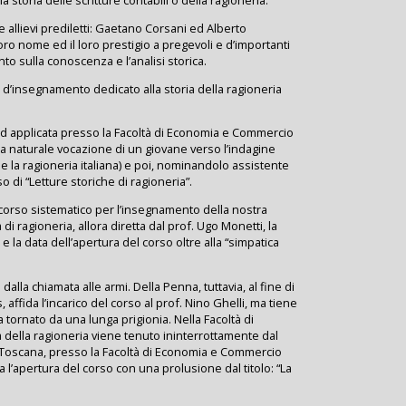
a storia delle scritture contabili o della ragioneria.
 allievi prediletti: Gaetano Corsani ed Alberto
l loro nome ed il loro prestigio a pregevoli e d’importanti
o sulla conoscenza e l’analisi storica.
o d’insegnamento dedicato alla storia della ragioneria
 ed applicata presso la Facoltà di Economia e Commercio
o la naturale vocazione di un giovane verso l’indagine
 e la ragioneria italiana) e poi, nominandolo assistente
o di “Letture storiche di ragioneria”.
o corso sistematico per l’insegnamento della nostra
a di ragioneria, allora diretta dal prof. Ugo Monetti, la
e la data dell’apertura del corso oltre alla “simpatica
lla chiamata alle armi. Della Penna, tuttavia, al fine di
affida l’incarico del corso al prof. Nino Ghelli, ma tiene
 tornato da una lunga prigionia. Nella Facoltà di
della ragioneria viene tenuto ininterrottamente dal
 di Toscana, presso la Facoltà di Economia e Commercio
a l’apertura del corso con una prolusione dal titolo: “La