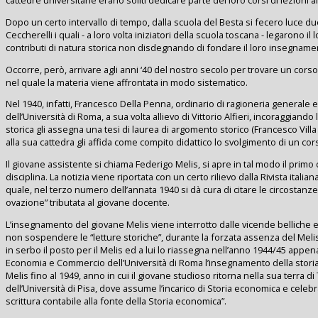
cattedre universitarie erano soliti dedicare parte dei loro corsi di lezioni all
Dopo un certo intervallo di tempo, dalla scuola del Besta si fecero luce due
Ceccherelli i quali - a loro volta iniziatori della scuola toscana - legarono i
contributi di natura storica non disdegnando di fondare il loro insegnament
Occorre, però, arrivare agli anni ‘40 del nostro secolo per trovare un cors
nel quale la materia viene affrontata in modo sistematico.
Nel 1940, infatti, Francesco Della Penna, ordinario di ragioneria generale
dell’Università di Roma, a sua volta allievo di Vittorio Alfieri, incoraggiand
storica gli assegna una tesi di laurea di argomento storico (Francesco Villa
alla sua cattedra gli affida come compito didattico lo svolgimento di un cors
Il giovane assistente si chiama Federigo Melis, si apre in tal modo il prim
disciplina. La notizia viene riportata con un certo rilievo dalla Rivista italian
quale, nel terzo numero dell’annata 1940 si dà cura di citare le circostanze 
ovazione” tributata al giovane docente.
L’insegnamento del giovane Melis viene interrotto dalle vicende belliche e da
non sospendere le “letture storiche”, durante la forzata assenza del Melis, 
in serbo il posto per il Melis ed a lui lo riassegna nell’anno 1944/45 appena
Economia e Commercio dell’Università di Roma l’insegnamento della storia 
Melis fino al 1949, anno in cui il giovane studioso ritorna nella sua terra
dell’Università di Pisa, dove assume l’incarico di Storia economica e celebr
scrittura contabile alla fonte della Storia economica”.