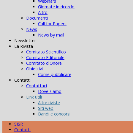
Webinars
Giornate in ricordo
Altro
Documenti
Call for Papers
News
News by mail
Newsletter
La Rivista
Comitato Scientifico
Comitato Editoriale
Comitato d'Onore
Obiettivi
Come pubblicare
Contatti
Contattaci
Dove siamo
Link utili
Altre riviste
Siti web
Bandi e concorsi
SISR
Contatti